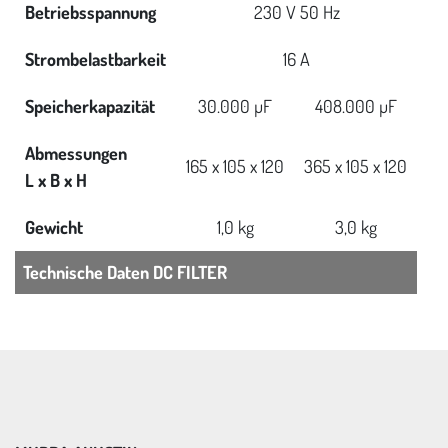
Betriebsspannung
230 V 50 Hz
Strombelastbarkeit
16 A
Speicherkapazität
30.000 µF
408.000 µF
Abmessungen
165 x 105 x 120
365 x 105 x 120
L x B x H
Gewicht
1,0 kg
3,0 kg
Technische Daten DC FILTER