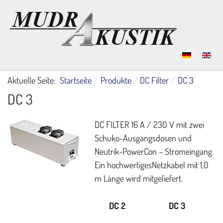
Sprache auswählen
Aktuelle Seite:
Startseite
Produkte
DC Filter
DC 3
DC 3
DC FILTER 16 A / 230 V mit zwei
Schuko-Ausgangsdosen und
Neutrik-PowerCon – Stromeingang.
Ein hochwertigesNetzkabel mit 1,0
m Länge wird mitgeliefert.
DC 2
DC 3